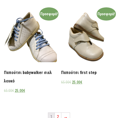
Προσφορά!
Προσφορά!
Παπούτσι babywalker σιελ
Παπούτσι first step
λευκό
65.00
€
25.00
€
65.00
€
25.00
€
1
2
→